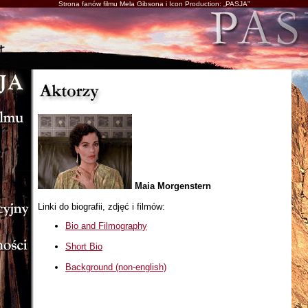
Strona fanów filmu Mela Gibsona i Icon Production: „PASJA”
Maia Morgenstern
Linki do biografii, zdjęć i filmów:
Bio and Filmography
Short Bio
Background (non-english)