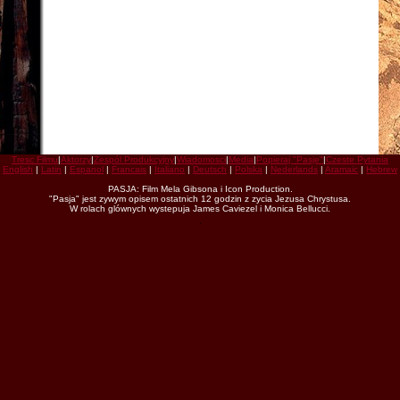
Tresc Filmu
|
Aktorzy
|
Zespól Produkcyjny
|
Wiadomosci
|
Media
|
Popieraj "Pasje"
|
Czeste Pytania
English
|
Latin
|
Espanol
|
Francais
|
Italiano
|
Deutsch
|
Polska
|
Nederlands
|
Aramaic
|
Hebrew
PASJA: Film Mela Gibsona i Icon Production.
"Pasja" jest zywym opisem ostatnich 12 godzin z zycia Jezusa Chrystusa.
W rolach glównych wystepuja James Caviezel i Monica Bellucci.